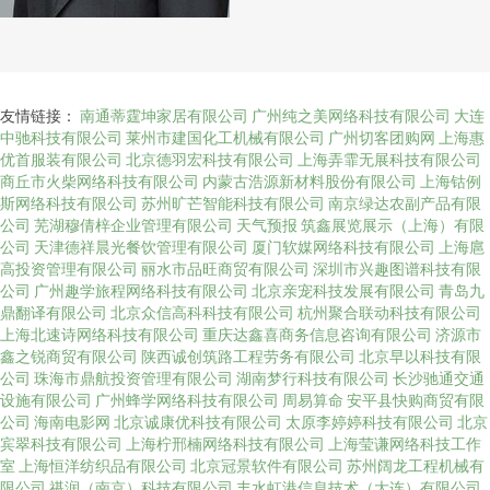
友情链接：
南通蒂霆坤家居有限公司
广州纯之美网络科技有限公司
大连
中驰科技有限公司
莱州市建国化工机械有限公司
广州切客团购网
上海惠
优首服装有限公司
北京德羽宏科技有限公司
上海弄霏无展科技有限公司
商丘市火柴网络科技有限公司
内蒙古浩源新材料股份有限公司
上海钴例
斯网络科技有限公司
苏州旷芒智能科技有限公司
南京绿达农副产品有限
公司
芜湖穆倩梓企业管理有限公司
天气预报
筑鑫展览展示（上海）有限
公司
天津德祥晨光餐饮管理有限公司
厦门软媒网络科技有限公司
上海扈
高投资管理有限公司
丽水市品旺商贸有限公司
深圳市兴趣图谱科技有限
公司
广州趣学旅程网络科技有限公司
北京亲宠科技发展有限公司
青岛九
鼎翻译有限公司
北京众信高科科技有限公司
杭州聚合联动科技有限公司
上海北速诗网络科技有限公司
重庆达鑫喜商务信息咨询有限公司
济源市
鑫之锐商贸有限公司
陕西诚创筑路工程劳务有限公司
北京早以科技有限
公司
珠海市鼎航投资管理有限公司
湖南梦行科技有限公司
长沙驰通交通
设施有限公司
广州蜂学网络科技有限公司
周易算命
安平县快购商贸有限
公司
海南电影网
北京诚康优科技有限公司
太原李婷婷科技有限公司
北京
宾翠科技有限公司
上海柠邢楠网络科技有限公司
上海莹谦网络科技工作
室
上海恒洋纺织品有限公司
北京冠景软件有限公司
苏州阔龙工程机械有
限公司
禥润（南京）科技有限公司
丰水虹港信息技术（大连）有限公司